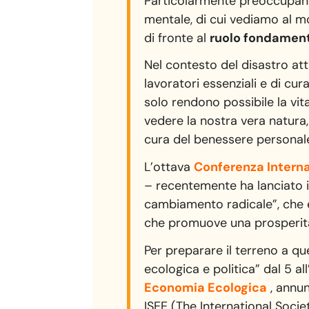
Particolarmente preoccupanti
mentale, di cui vediamo al m
di fronte al
ruolo fondament
Nel contesto del disastro att
lavoratori essenziali e di cur
solo rendono possibile la vi
vedere la nostra vera natura,
cura del benessere personale
L’ottava
Conferenza Interna
– recentemente ha lanciato 
cambiamento radicale”, che e
che promuove una prosperità 
Per preparare il terreno a que
ecologica e politica” dal 5 all
Economia Ecologica
, annun
ISEE (The International Socie