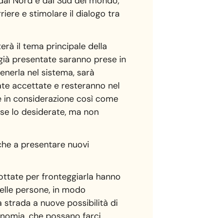
 dal Nord e dal Sud del mondo,
arriere e stimolare il dialogo tra
erà il tema principale della
e già presentate saranno prese in
nerla nel sistema, sarà
tate accettate e resteranno nel
se in considerazione così come
, se lo desiderate, ma non
nche a presentare nuovi
ttate per fronteggiarla hanno
delle persone, in modo
a strada a nuove possibilità di
onomia, che possano farci