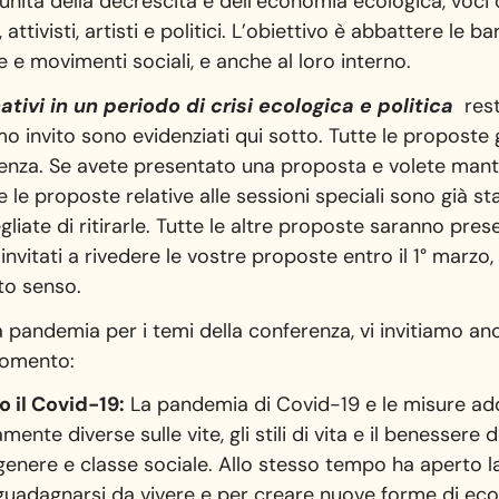
unità della decrescita e dell’economia ecologica, voci
 attivisti, artisti e politici. L’obiettivo è abbattere le b
e e movimenti sociali, e anche al loro interno.
rnativi in un periodo di crisi ecologica e politica
rest
imo invito sono evidenziati qui sotto. Tutte le propost
enza. Se avete presentato una proposta e volete mante
 le proposte relative alle sessioni speciali sono già s
liate di ritirarle. Tutte le altre proposte saranno pre
invitati a rivedere le vostre proposte entro il 1° marzo
to senso.
a pandemia per i temi della conferenza, vi invitiamo a
rgomento:
 il
Covid-19:
La pandemia di Covid-19 e le misure ado
te diverse sulle vite, gli stili di vita e il benessere 
 genere e classe sociale. Allo stesso tempo ha aperto l
 guadagnarsi da vivere e per creare nuove forme di ec