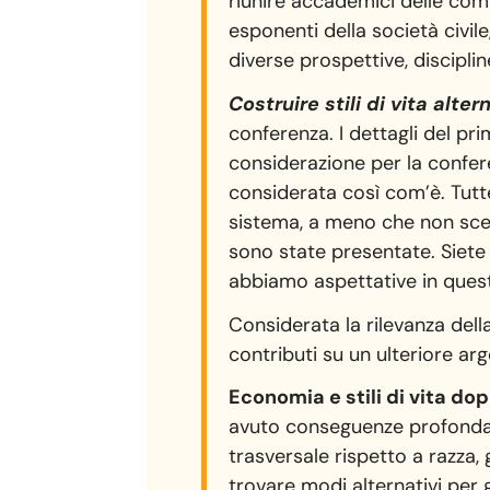
riunire accademici delle com
esponenti della società civile,
diverse prospettive, disciplin
Costruire stili di vita alte
conferenza. I dettagli del pr
considerazione per la confer
considerata così com’è. Tutte
sistema, a meno che non sceg
sono state presentate. Siete 
abbiamo aspettative in ques
Considerata la rilevanza dell
contributi su un ulteriore a
Economia e stili di vita dopo
avuto conseguenze profondamen
trasversale rispetto a razza,
trovare modi alternativi per