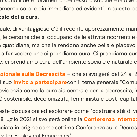
 sono il deterioramento del tessuto sociale e le divers
omento solo le più immediate ed evidenti. In questo co
ale della cura
.
uale, di vantaggioso c’è il recente apprezzamento manif
a, le persone che si occupano delle attività ricorrenti e 
ta quotidiana, ma che la rendono anche bella e piacevol
 a far vedere che ci prendiamo cura. Ci prendiamo cura 
; ci prendiamo cura dell’ambiente sociale e naturale c
zionale sulla Decrescita
– che si svolgerà dal 24 al 
il suo
invito a partecipare
con il tema generale “Comu
videnzia come la cura sia centrale per la decrescita, 
sostenibile, decolonizzata, femminista e post-capital
ste discussioni ed esplorare come “costruire stili di vit
’8 luglio 2021 si svolgerà online la
Conferenza Interna
ciata in origine come settima Conferenza sulla Decre
ty for Ecological Economics).