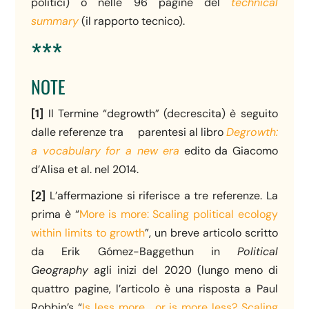
politici) o nelle 96 pagine del
technical
summary
(il rapporto tecnico).
***
NOTE
[1]
Il Termine “degrowth” (decrescita) è seguito
dalle referenze tra parentesi al libro
Degrowth:
a vocabulary for a new era
edito da Giacomo
d’Alisa et al. nel 2014.
[2]
L’affermazione si riferisce a tre referenze. La
prima è “
More is more: Scaling political ecology
within limits to growth
”, un breve articolo scritto
da Erik Gómez-Baggethun in
Political
Geography
agli inizi del 2020 (lungo meno di
quattro pagine, l’articolo è una risposta a Paul
Robbin’s “
Is less more… or is more less? Scaling