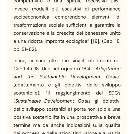
competitività e una spirale recessiva
[15]
.
Invece, modelli più esaustivi di performance
socioeconomica comprendono elementi di
trasformazione sociale sufficienti a garantire la
conservazione e la crescita del benessere unito
a una ridotta impronta ecologica”
[16]
. (Cap. 18,
pp. 81-82).
Infine, ci sono altri due singoli riferimenti nel
Capitolo 18. Uno nel riquadro 18.4: ”
Adaptation
and the Sustainable Development Goals
”
(adattamento e gli obiettivi dello sviluppo
sostenibile): “Il raggiungimento del SDGs
(
Sustainable Development Goals
, gli obiettivi
dello sviluppo sostenibile) porta non solo a una
positiva sostenibilità in una prospettiva a breve
termine ma da anche indicazioni sulla qualità
dei processi e delle azioni (inclusione e giustizia