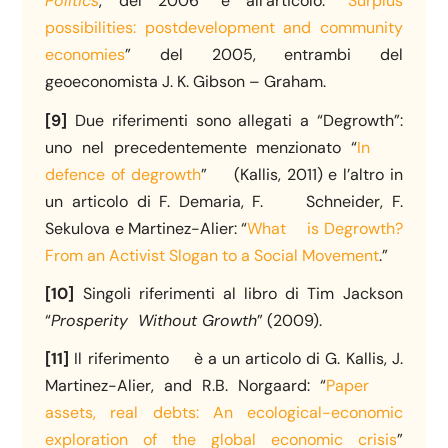
Politics
, del 2006” e all’articolo: “
Surplus
possibilities: postdevelopment and community
economies
” del 2005, entrambi del
geoeconomista J. K. Gibson – Graham.
[9]
Due riferimenti sono allegati a “Degrowth”:
uno nel precedentemente menzionato “
In
defence of degrowth
” (Kallis, 2011) e l’altro in
un articolo di F. Demaria, F. Schneider, F.
Sekulova e Martinez-Alier: “
What is Degrowth?
From an Activist Slogan to a Social Movement
.”
[10]
Singoli riferimenti al libro di Tim Jackson
“
Prosperity Without Growth
” (2009).
[11]
Il riferimento è a un articolo di G. Kallis, J.
Martinez-Alier, and R.B. Norgaard: “
Paper
assets, real debts: An ecological-economic
exploration of the global economic crisis
”