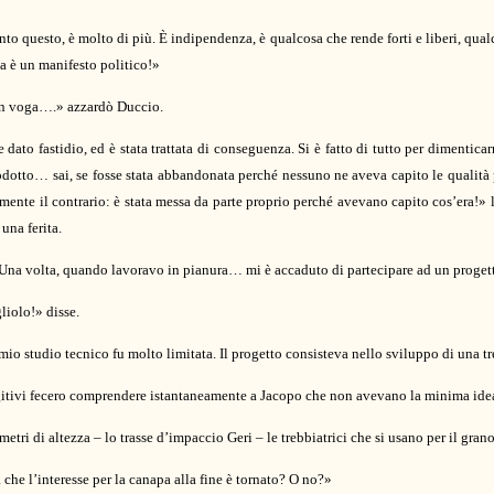
o questo, è molto di più. È indipendenza, è qualcosa che rende forti e liberi, qual
pa è un manifesto politico!»
in voga….» azzardò Duccio.
to fastidio, ed è stata trattata di conseguenza. Si è fatto di tutto per dimenticarne
rodotto… sai, se fosse stata abbandonata perché nessuno ne aveva capito le qualità p
ente il contrario: è stata messa da parte proprio perché avevano capito cos’era!» 
una ferita.
e: «Una volta, quando lavoravo in pianura… mi è accaduto di partecipare ad un prog
liolo!» disse.
mio studio tecnico fu molto limitata. Il progetto consisteva nello sviluppo di una t
uggitivi fecero comprendere istantaneamente a Jacopo che non avevano la minima idea
tri di altezza – lo trasse d’impaccio Geri – le trebbiatrici che si usano per il gra
che l’interesse per la canapa alla fine è tornato? O no?»