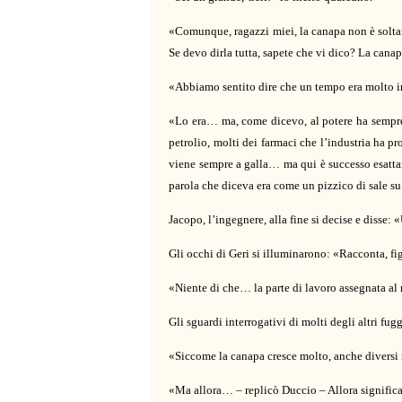
«Comunque, ragazzi miei, la canapa non è soltant
Se devo dirla tutta, sapete che vi dico? La cana
«Abbiamo sentito dire che un tempo era molto 
«Lo era… ma, come dicevo, al potere ha sempre da
petrolio, molti dei farmaci che l’industria ha p
viene sempre a galla… ma qui è successo esattam
parola che diceva era come un pizzico di sale su 
Jacopo, l’ingegnere, alla fine si decise e diss
Gli occhi di Geri si illuminarono: «Racconta, fig
«Niente di che… la parte di lavoro assegnata al 
Gli sguardi interrogativi di molti degli altri f
«Siccome la canapa cresce molto, anche diversi me
«Ma allora… – replicò Duccio – Allora significa 