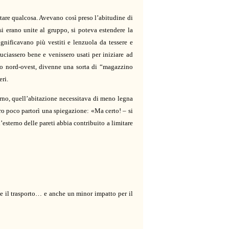
ttare qualcosa. Avevano così preso l’abitudine di
i erano unite al gruppo, si poteva estendere la
gnificavano più vestiti e lenzuola da tessere e
uciassero bene e venissero usati per iniziare ad
ato nord-ovest, divenne una sorta di “magazzino
eri.
erno, quell’abitazione necessitava di meno legna
ro poco partorì una spiegazione: «Ma certo! – si
esterno delle pareti abbia contribuito a limitare
o e il trasporto… e anche un minor impatto per il