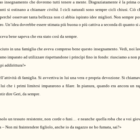
mo insegnamento che dovremo tutti tenere a mente. Disgraziatamente è la prima c
tanti si ostinano a chiamare
civiltà
. I cicli naturali sono sempre cicli chiusi. Ciò 
perché osservare tanta bellezza non ci abbia ispirato idee migliori. Non sempre po
o. Un’idea dovrebbe essere stimata più buona o più cattiva a seconda di quanto si 
osceva bene sapeva che era stato così da sempre.
esciuto in una famiglia che aveva compreso bene questo insegnamento.
Vedi, noi la
amo imparato ad utilizzare rispettandone i princìpi fino in fondo:
riusciamo a non 
pi addirittura!
»
l’attività di famiglia. Si avvertiva in lui una vera
e propria
devozione.
Si chiamav
lui che i primi limitesi impararono a filare.
In pianura, quando era ancora un ra
ntir dire Geri, da sempre.
 solo un tessuto resistente, non corde o funi… e neanche quella roba che a voi giov
a – Non mi fraintendere figliolo, anche io da ragazzo ne ho fumata, sai?»