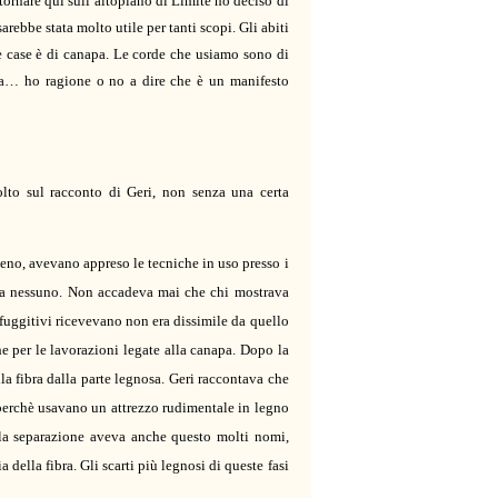
tornare qui sull’altopiano di Limite ho deciso di
arebbe stata molto utile per tanti scopi. Gli abiti
re case è di canapa. Le corde che usiamo sono di
apa… ho ragione o no a dire che è un manifesto
to sul racconto di Geri, non senza
una certa
meno, avevano appreso le tecniche in uso presso i
a a nessuno. Non accadeva mai che chi mostrava
 fuggitivi ricevevano non era dissimile da quello
che per le lavorazioni legate alla canapa. Dopo la
lla fibra dalla parte legnosa. Geri raccontava che
perchè usavano un attrezzo rudimentale in legno
 la separazione aveva anche questo molti nomi,
della fibra. Gli scarti più legnosi di queste fasi