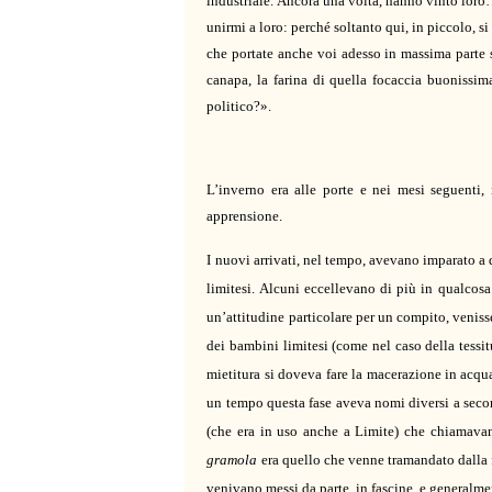
industriale. Ancora una volta, hanno vinto loro…
unirmi a loro: perché soltanto qui, in piccolo, si
che portate anche voi adesso in massima parte s
canapa, la farina di quella focaccia buonissi
politico?».
L’inverno era alle porte e nei mesi
seguenti
,
apprensione
.
I nuovi arrivati, nel tempo, avevano imparato a 
limitesi. Alcuni eccellevano di più in qualco
un’attitudine particolare per un compito, veniss
dei bambini limitesi (come nel caso della tessitu
mietitura si doveva fare la macerazione in acqua,
un tempo questa fase aveva nomi diversi a seco
(che era in uso anche a Limite) che chiamav
gramola
era quello che venne tramandato dalla fa
venivano messi da parte, in fascine, e generalmen