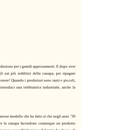
 produzione per i grandi appezzamenti. E dopo aver
li usi più redditizi della canapa, per ripagare
ttenere! Quando i produttori sono tanti e piccoli,
troduci una trebbiatrice industriale, anche la
stesso modello che ha fatto sì che negli anni ’50
perare la canapa facendone comunque un prodotto