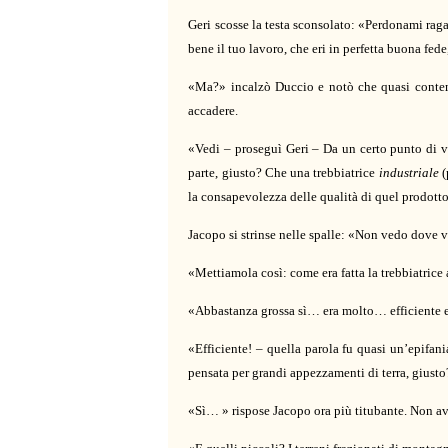
Geri scosse la testa sconsolato: «Perdonami raga
bene il tuo lavoro, che eri in perfetta buona fe
«Ma?» incalzò Duccio e notò che quasi contemp
accadere.
«Vedi – proseguì Geri – Da un certo punto di vi
parte, giusto? Che una trebbiatrice
industriale
(
la consapevolezza delle qualità di quel prodott
Jacopo si strinse nelle spalle: «Non vedo dove 
«Mettiamola così: come era fatta la trebbiatrice
«Abbastanza grossa sì… era molto… efficiente 
«Efficiente! – quella parola fu quasi un’epifania
pensata per grandi appezzamenti di terra, giust
«Sì… » rispose Jacopo ora più titubante. Non av