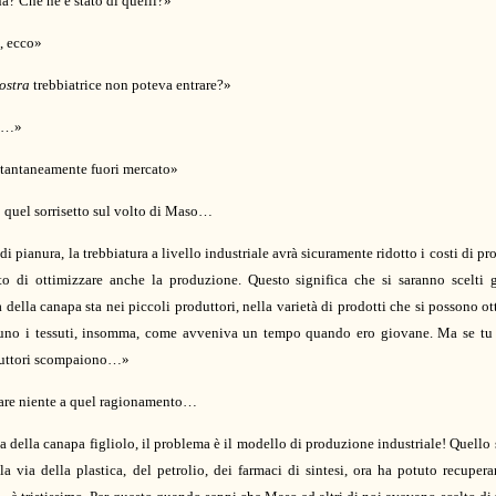
na? Che ne è stato di quelli?»
, ecco»
ostra
trebbiatrice non poteva entrare?»
lo…»
istantaneamente fuori mercato»
 quel sorrisetto sul volto di Maso…
 di pianura, la trebbiatura a livello industriale avrà sicuramente ridotto i costi di
to di ottimizzare anche la produzione. Questo significa che si saranno scelti g
 della canapa sta nei piccoli produttori, nella varietà di prodotti che si possono o
lcuno i tessuti, insomma, come avveniva un tempo quando ero giovane. Ma se tu in
oduttori scompaiono…»
tare niente a quel ragionamento…
della canapa figliolo, il problema è il modello di produzione industriale! Quello 
a la via della plastica, del petrolio, dei farmaci di sintesi, ora ha potuto recu