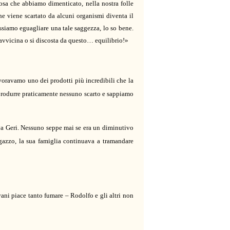
osa che abbiamo dimenticato, nella nostra folle
che viene scartato da alcuni organismi diventa il
ssiamo eguagliare una tale saggezza, lo so bene.
avvicina o si discosta da questo… equilibrio!
»
voravamo uno dei prodotti più incredibili che la
produrre praticamente nessuno scarto e
sappiamo
a Geri. Nessuno seppe mai se era un diminutivo
gazzo, la sua famiglia continuava a tramandare
ani piace tanto fumare – Rodolfo e gli altri non