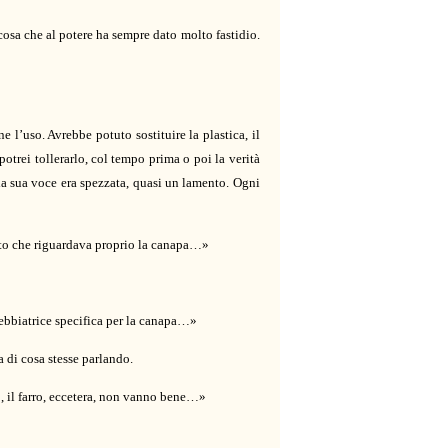
cosa che al potere ha sempre dato molto fastidio.
 l’uso. Avrebbe potuto sostituire la plastica, il
otrei tollerarlo, col tempo prima o poi la verità
la sua voce era spezzata, quasi un lamento. Ogni
etto che riguardava proprio la canapa…»
rebbiatrice specifica per la canapa…»
 di cosa stesse parlando.
no, il farro, eccetera, non vanno bene…»