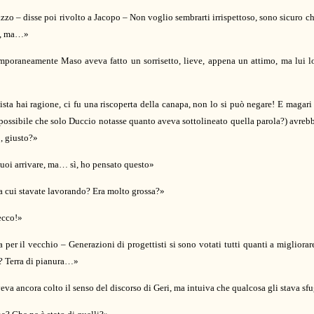
zzo – disse poi rivolto a Jacopo – Non voglio sembrarti irrispettoso, sono sicuro c
de, ma…»
oraneamente Maso aveva fatto un sorrisetto, lieve, appena un attimo, ma lui l
sta hai ragione, ci fu una riscoperta della canapa, non lo si può negare! E magari 
possibile che solo Duccio notasse quanto aveva sottolineato quella parola?) avrebb
o, giusto?»
vuoi arrivare, ma… sì, ho pensato questo»
 a cui stavate lavorando? Era molto grossa?»
ecco!»
 per il vecchio – Generazioni di progettisti si sono votati tutti quanti a migliorar
o? Terra di pianura…»
eva ancora colto il senso del discorso di Geri, ma intuiva che qualcosa gli stava s