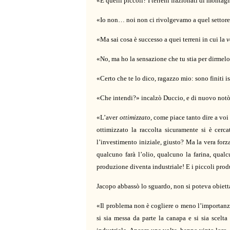
«E quelli piccoli? I terreni frazionati di montag
«Io non… noi non ci rivolgevamo a quel settore
«Ma sai cosa è successo a quei terreni in cui la
v
«No, ma ho la sensazione che tu stia per dirme
«Certo che te lo dico, ragazzo mio: sono finiti 
«Che intendi?» incalzò Duccio, e di nuovo notò
«L’aver
ottimizzato
, come piace tanto dire a voi
ottimizzato la raccolta sicuramente si è cerca
l’investimento iniziale, giusto? Ma la vera forza
qualcuno farà l’olio, qualcuno la farina, qua
produzione diventa industriale! E i piccoli pr
Jacopo abbassò lo sguardo, non si poteva obiet
«Il problema non è cogliere o meno l’importanza 
si sia messa da parte la canapa e si sia scelt