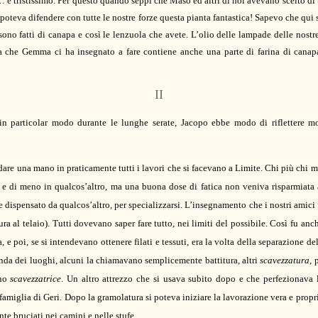
 è tristissimo. Per questo quando seppi che Maso ed altri di noi avevano scelto di 
 poteva difendere con tutte le nostre forze questa pianta fantastica! Sapevo che qui s
ono fatti di canapa e così le lenzuola che avete. L’olio delle lampade delle nost
ma che Gemma ci ha insegnato a fare contiene anche una parte di farina di can
II
 in particolar modo durante le lunghe serate,
Jacopo
ebbe modo di riflettere
mol
dare una mano in praticamente tutti i lavori che si facevano a Limite. Chi più chi 
sa e di meno in qualcos’altro, ma una buona dose di fatica non veniva risparmiat
e dispensato da qualcos’altro, per specializzarsi. L’insegnamento che i nostri amici
ra al telaio). Tutti dovevano saper fare tutto, nei limiti del possibile. Così fu an
 e poi, se si intendevano ottenere filati e tessuti, era la volta della separazione de
nda dei luoghi, alcuni la chiamavano semplicemente battitura, altri
scavezzatura
, 
ano
scavezzatrice
. Un altro attrezzo che si usava subito dopo e che perfezionava
miglia di Geri. Dopo la gramolatura si poteva iniziare la lavorazione vera e propria 
te bruciati nei camini e nelle stufe.