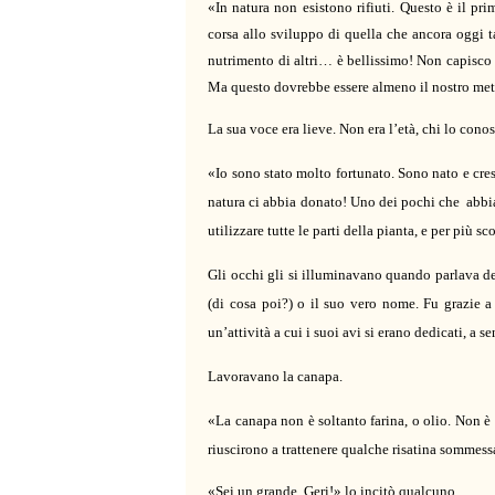
«In natura non esistono rifiuti.
Questo è il pri
corsa allo sviluppo di quella che ancora oggi 
nutrimento di altri… è bellissimo! Non capisco 
Ma questo dovrebbe essere almeno il nostro metr
La sua voce era lieve. Non era l’età, chi lo con
«Io sono stato molto fortunato. Sono nato e cr
natura ci abbia donato!
Uno dei pochi che
abbi
utilizzare tutte le parti della pianta
,
e per più sco
Gli occhi gli si illuminavano quando parlava del
(di cosa poi?) o il suo vero nome. Fu grazie a 
un’attività a cui i suoi avi si erano dedicati, a se
Lavoravano la canapa.
«La canapa non è soltanto farina, o olio. Non è
riuscirono a trattenere qualche risatina sommess
«Sei un grande, Geri!» lo incitò qualcuno.