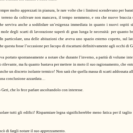
mpre molto apprezzati in pianura, le rare volte che i limitesi scendevano per bara
l terreno da coltivare non mancava, il tempo nemmeno, e ora che nuove braccia s
he serviva anche a soddisfare un’esigenza immediata in quanto i nuovi ospiti si
 mole degli scarti di lavorazione superò di gran lunga le necessità: per quanto br
 In particolare, una delle abitazioni che aveva uno spazio esterno coperto, sul l
 che questa fosse l’occasione per Jacopo di riscattarsi definitivamente agli occhi di G
veva portato spontaneamente a notare che durante l’inverno, a parità di volume int
to rilevante, ma fu quanto bastava per mettere in moto il suo ragionamento, che ent
nche un discreto isolante termico! Non sarà che quella massa di scarti addossata all’
a una conclusione azzardata…
o Geri, che lo fece parlare ascoltandolo con interesse.
lare tutti gli edifici! Risparmiare legna significherebbe meno fatica per il tagli
cò di fargli notare il suo apprezzamento.