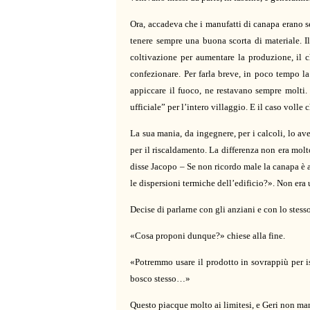
Ora, accadeva che i manufatti di canapa erano se
tenere sempre una buona scorta di materiale. I
coltivazione per aumentare la produzione, il c
confezionare. Per farla breve, in poco tempo la
appiccare il fuoco, ne restavano sempre molti.
ufficiale” per l’intero villaggio. E il caso volle
La sua mania, da ingegnere, per i calcoli, lo a
per il riscaldamento. La differenza non era mol
disse Jacopo – Se non ricordo male la canapa è a
le dispersioni termiche dell’edificio?». Non er
Decise di parlarne con gli anziani e con lo stess
«Cosa proponi dunque?» chiese alla fine.
«Potremmo usare il prodotto in sovrappiù per iso
bosco stesso…»
Questo piacque molto ai limitesi, e Geri non man