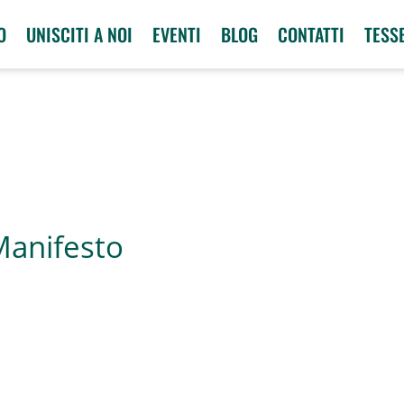
O
UNISCITI A NOI
EVENTI
BLOG
CONTATTI
TESS
 Manifesto