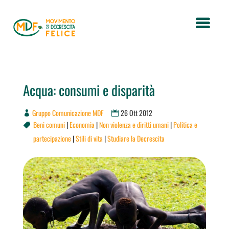
Acqua: consumi e disparità
Gruppo Comunicazione MDF
26 Ott 2012
Beni comuni
|
Economia
|
Non violenza e diritti umani
|
Politica e

partecipazione
|
Stili di vita
|
Studiare la Decrescita