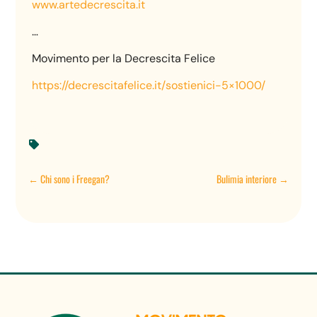
www.artedecrescita.it
…
Movimento per la Decrescita Felice
https://decrescitafelice.it/sostienici-5×1000/

←
Chi sono i Freegan?
Bulimia interiore
→